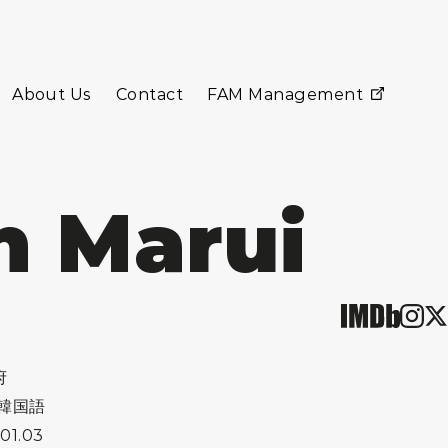
About Us
Contact
FAM Management
 Marui
府
/韓国語
.01.03