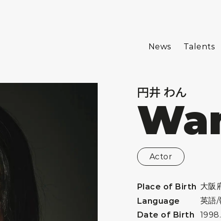
News
Talents
円井 わん
Wan
Actor
大阪
Place of Birth
英語
Language
Date of Birth
1998