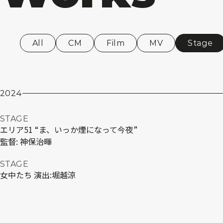
All
CM
Film
MV
Stage
2024
STAGE
エリア51 “ま、いっか煙になって今夜”
監督:
神保治暉
STAGE
女中たち 演出:堀越涼