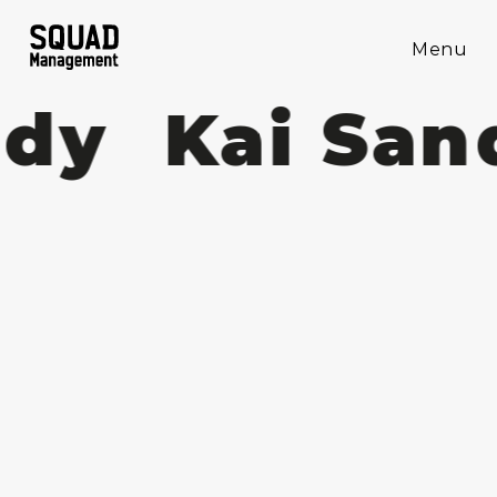
Menu
dy
Kai San
News
Talents
About Us
Contact
SQUAD MANAGEMENT
FAM MANAGEMENT