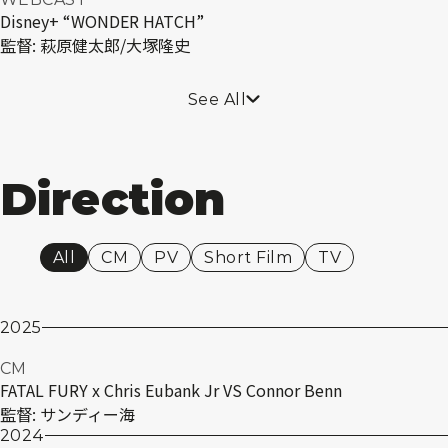
Disney+ “WONDER HATCH”
監督:
萩原健太郎/大塚隆史
See All
Direction
All
CM
PV
Short Film
TV
2025
CM
FATAL FURY x Chris Eubank Jr VS Connor Benn
監督:
サンディー海
2024