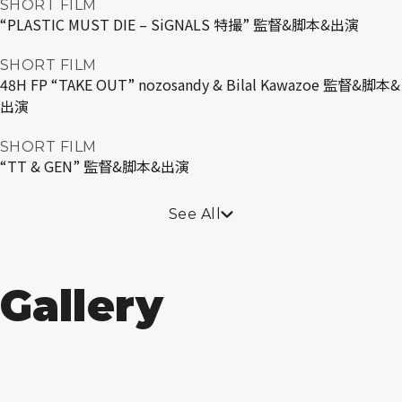
SHORT FILM
“PLASTIC MUST DIE – SiGNALS 特撮” 監督&脚本&出演
SHORT FILM
48H FP “TAKE OUT” nozosandy & Bilal Kawazoe 監督&脚本&
出演
SHORT FILM
“TT & GEN” 監督&脚本&出演
See All
Gallery